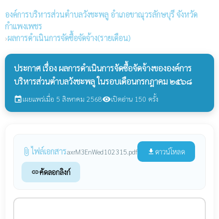
องค์การบริหารส่วนตำบลวังชะพลู
อำเภอขาณุวรลักษบุรี จังหวัด
กำแพงเพชร
›
ผลการดำเนินการจัดซื้อจัดจ้าง(รายเดือน)
ประกาศ เรื่อง ผลการดำเนินการจัดซื้อจัดจ้างขององค์การ
บริหารส่วนตำบลวังชะพลู ในรอบเดือนกรกฎาคม ๒๕๖๘
เผยแพร่เมื่อ 5 สิงหาคม 2568
เปิดอ่าน 150 ครั้ง
event
visibility
ไฟล์เอกสาร
attach_file
ดาวน์โหลด
axrM3EnWed102315.pdf
file_download
คัดลอกลิงก์
link