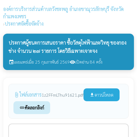
องค์การบริหารส่วนตำบลวังชะพลู
อำเภอขาณุวรลักษบุรี จังหวัด
กำแพงเพชร
›
ประกาศจัดซื้อจัดจ้าง
ประกาศผู้ชนะการเสนอราคา ซื้อวัสดุไฟฟ้าและวิทยุ ของกอง
ช่าง จำนวน ๒๗ รายการ โดยวิธีเฉพาะเจาะจง
เผยแพร่เมื่อ 25 กุมภาพันธ์ 2569
เปิดอ่าน 84 ครั้ง
event
visibility
ไฟล์เอกสาร
attach_file
ดาวน์โหลด
1z2FFmLThu91621.pdf
file_download
คัดลอกลิงก์
link