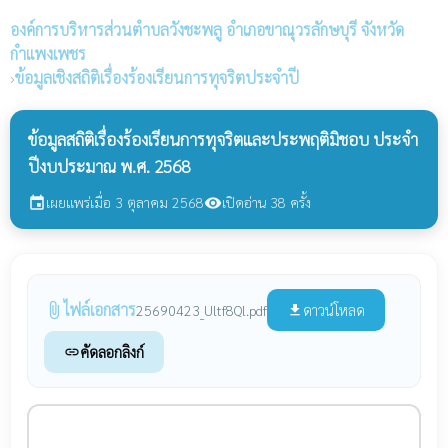
องค์การบริหารส่วนตำบลวังชะพลู
อำเภอขาณุวรลักษบุรี จังหวัด
กำแพงเพชร
›
ข้อมูลเชิงสถิติเรื่องร้องเรียนการทุจริตประจำปี
ข้อมูลสถิติเรื่องร้องเรียนการทุจริตและประพฤติมิชอบ ประจำ
ปีงบประมาณ พ.ศ. 2568
เผยแพร่เมื่อ 3 ตุลาคม 2568
เปิดอ่าน 38 ครั้ง
event
visibility
ไฟล์เอกสาร
attach_file
ดาวน์โหลด
25690423_Ultf8Ql.pdf
file_download
คัดลอกลิงก์
link