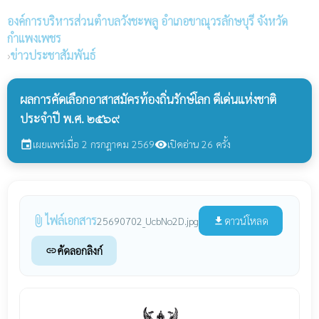
องค์การบริหารส่วนตำบลวังชะพลู
อำเภอขาณุวรลักษบุรี จังหวัด
กำแพงเพชร
›
ข่าวประชาสัมพันธ์
ผลการคัดเลือกอาสาสมัครท้องถิ่นรักษ์โลก ดีเด่นแห่งชาติ
ประจำปี พ.ศ. ๒๕๖๙
เผยแพร่เมื่อ 2 กรกฎาคม 2569
เปิดอ่าน 26 ครั้ง
event
visibility
ไฟล์เอกสาร
attach_file
ดาวน์โหลด
25690702_UcbNo2D.jpg
file_download
คัดลอกลิงก์
link