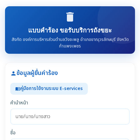
delete
แบบคำร้อง ขอรับบริการถังขยะ
สังกัด องค์การบริหารส่วนตำบลวังชะพลู อำเภอขาณุวรลักษบุรี จังหวัด
กำแพงเพชร
ข้อมูลผู้ยื่นคำร้อง
person
คู่มือการใช้งานระบบ E-services
menu_book
คำนำหน้า
ชื่อ