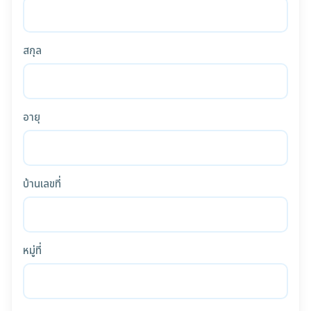
สกุล
อายุ
บ้านเลขที่
หมู่ที่