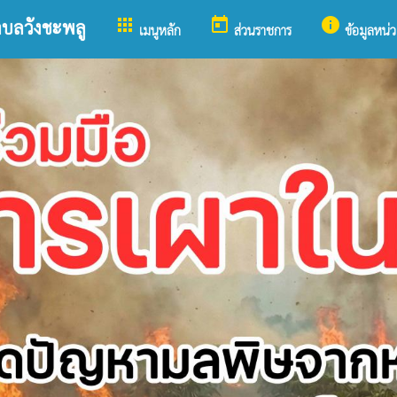
apps
today
info
ำบลวังชะพลู
เมนูหลัก
ส่วนราชการ
ข้อมูลหน่