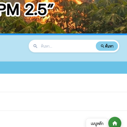
search
ค้นหา
search
home
เมนูหลัก