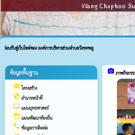
บสู่เว็บไซต์ของ องค์การบริหารส่วนตำบลวังชะพลู
camera_alt
ข้อมูลพื้นฐาน
ภาพกิจกรร
view_list
โครงสร้าง
security
อำนาจหน้าที่
laptop
แผนยุทธศาสตร์
date_range
แผนพัฒนาท้องถิ่น
call
ข้อมูลการติดต่อ