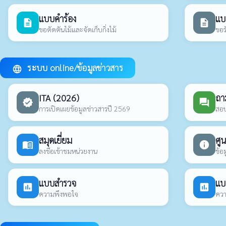
แบบคำร้อง
แบ
description
description
ขอตัดตันไม้และจัดเก็บกิ่งไม้
ขอร
ระบบ online/ข้อมูลข่าวสาร
language
ITA (2026)
ถา
verified
forum
การเปิดเผยข้อมูลข่าวสารปี 2569
สอบ
สมุดเยี่ยม
ศูน
menu_book
info
ลงชื่อเข้าชมหน่วยงาน
ข้อ
แบบสำรวจ
แบ
poll
poll
ความพึงพอใจ
ควา