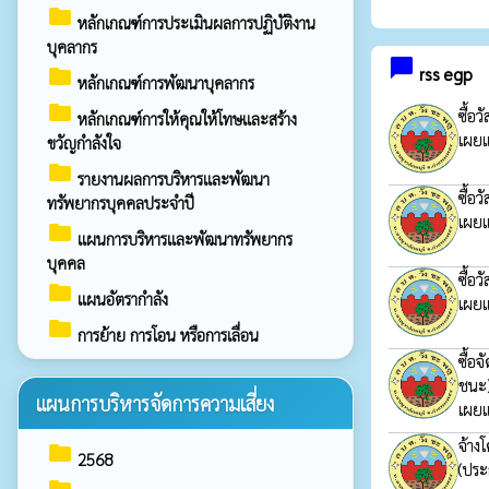
folder
หลักเกณฑ์การประเมินผลการปฏิบัติงาน
บุคลากร
chat_bubble
folder
rss egp
หลักเกณฑ์การพัฒนาบุคลากร
folder
ซื้อ
หลักเกณฑ์การให้คุณให้โทษและสร้าง
เผยแ
ขวัญกำลังใจ
folder
รายงานผลการบริหารและพัฒนา
ซื้อ
ทรัพยากรบุคคลประจำปี
เผยแ
folder
แผนการบริหารและพัฒนาทรัพยากร
บุคคล
ซื้อ
folder
แผนอัตรากำลัง
เผยแ
folder
การย้าย การโอน หรือการเลื่อน
ซื้อ
ชนะ
แผนการบริหารจัดการความเสี่ยง
เผยแ
จ้าง
folder
2568
(ประ