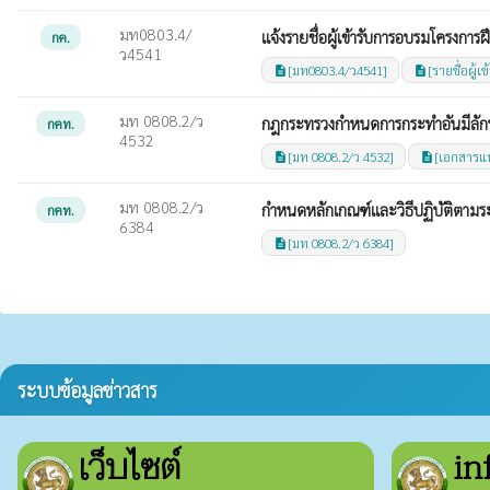
มท0803.4/
แจ้งรายชื่อผู้เข้ารับการอบรมโครงก
กค.
ว4541
[มท0803.4/ว4541]
[รายชื่อผู้
description
description
มท 0808.2/ว
กฎกระทรวงกำหนดการกระทำอันมีลักษ
กคท.
4532
[มท 0808.2/ว 4532]
[เอกสารแ
description
description
มท 0808.2/ว
กำหนดหลักเกณฑ์และวิธีปฏิบัติตาม
กคท.
6384
[มท 0808.2/ว 6384]
description
ระบบข้อมูลข่าวสาร
เว็บไซต์
in