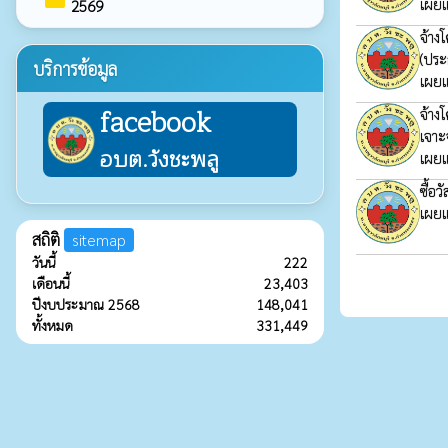
folder
เผยแ
2569
จ้าง
(ประ
บริการข้อมูล
เผยแ
facebook
จ้าง
เจา
อบต.วังชะพลู
เผยแ
ซื้อ
เผยแ
สถิติ
sitemap
วันนี้
222
เดือนนี้
23,403
ปีงบประมาณ 2568
148,041
ทั้งหมด
331,449