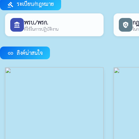
ระเบียบ/กฎหมาย
gavel
พรบ./พรก.
กฎห
account_balance
policy
ที่ใช้ในการปฏิบัติงาน
ในก
ลิงค์น่าสนใจ
link