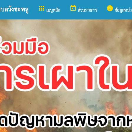
apps
today
info
ำบลวังชะพลู
เมนูหลัก
ส่วนราชการ
ข้อมูลหน่