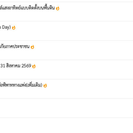
ลล์แสงอาทิตย์แบบติดตั้งบนพื้นดิน
whatshot
n Day)
whatshot
ารณภัยภาคประชาชน
whatshot
้ถึง 31 สิงหาคม 2569
whatshot
ข้อพิพาททางแพ่ง(เพิ่มเติม)
whatshot