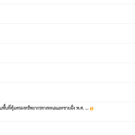
นที่คุ้มครองทรัพยากรทางทะเลและชายฝั่ง พ.ศ. ....
whatshot