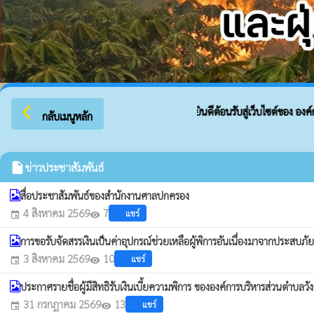
arrow_back_ios
ยินดีต้อนรับสู่เว็บไซต์ของ องค์การ
กลับเมนูหลัก
insert_drive_file
ข่าวประชาสัมพันธ์
สื่อประชาสัมพันธ์ของสำนักงานศาลปกครอง
4 สิงหาคม 2569
7
แชร์
event
visibility
การขอรับจัดสรรเงินเป็นค่าอุปกรณ์ช่วยเหลือผู้พิการอันเนื่องมาจากประสบ
3 สิงหาคม 2569
10
แชร์
event
visibility
ประกาศรายชื่อผู้มีสิทธิรับเงินเบี้ยความพิการ ขององค์การบริหารส่วนตำ
31 กรกฎาคม 2569
13
แชร์
event
visibility