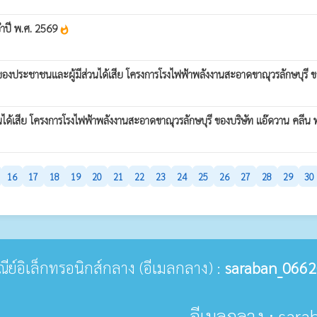
จำปี พ.ศ. 2569
whatshot
งประชาชนและผู้มีส่วนได้เสีย โครงการโรงไฟฟ้าพลังงานสะอาดขาณุวรลักษบุรี ขอ
ด้เสีย โครงการโรงไฟฟ้าพลังงานสะอาดขาณุวรลักษบุรี ของบริษัท แอ๊ดวาน คลีน พ
16
17
18
19
20
21
22
23
24
25
26
27
28
29
30
ษณีย์อิเล็กทรอนิกส์กลาง (อีเมลกลาง) :
saraban_0662
อีเมลกลาง : sar