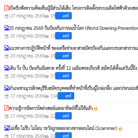
เปิดรับฟังความคิดเห็นผู้มีส่วนได้เสีย โครงการติดตั้งระบบผลิตไฟฟ้าด้วยเซ
27 กรกฎาคม 2569
18
แชร์
event
visibility
25 กรกฎาคม 2569 วันป้องกันการจมน้ำโลก (World Downing-Preventio
25 กรกฎาคม 2569
13
แชร์
event
visibility
แนวทางการปฏิบัติหน้าที่ ของเครือข่ายอาสาสมัครป้องกันและบรรเทาสาธ
20 กรกฎาคม 2569
29
แชร์
event
visibility
เดิน วิ่ง ปั่น ป้องกันอัมพาต ครั้งที่ 12 เฉลิมพระเกียรติ สมัครได้ตั้งแต่วันนี
20 กรกฎาคม 2569
37
แชร์
event
visibility
อำเภอขาณุวรลักษบุรีรับสมัครบุคคลที่ทำหน้าที่เป็นผู้ไกล่เกลี่ย และประนอม
17 กรกฎาคม 2569
134
แชร์
event
visibility
ความรู้การจัดการโซล่าเซลล์แสงอาทิตย์ที่ไม่ใช้แล้ว
whatshot
17 กรกฎาคม 2569
22
แชร์
event
visibility
ไม่เชื่อ ไม่รีบ ไม่โอน ระวังถูกหลอกลวงทางออนไลน์ (Scammer)
whatshot
17 กรกฎาคม 2569
31
แชร์
event
visibility