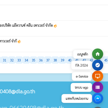
งบริษัท แอ๊ดวานซ์ คลีน เพาเวอร์ จำกัด
whatshot
าวเวอร์ จำกั
whatshot
home
เมนูหลัก
31
32
33
34
35
36
37
38
39
40
41
42
43
44
45
verified
ITA 2026
desktop_windows
e-Service
view_list
ระบบ egp
0408@dla.go.th
แชทกับหน่วยงาน
aban_06620408@dla.go.th