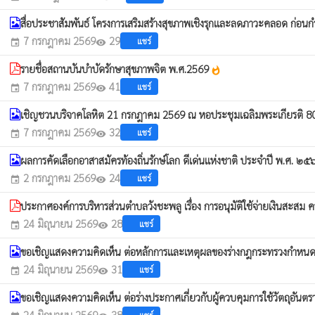
สื่อประชาสัมพันธ์ โครงการเสริมสร้างสุขภาพเชิงรุกและลดภาวะคลอด ก่
7 กรกฎาคม 2569
29
แชร์
event
visibility
รายชื่อสถานบันบำบัดรักษาสุขภาพจิต พ.ศ.2569
whatshot
7 กรกฎาคม 2569
41
แชร์
event
visibility
เชิญชวนบริจาคโลหิต 21 กรกฎาคม 2569 ณ หอประชุมเฉลิมพระเกียรติ 80
7 กรกฎาคม 2569
32
แชร์
event
visibility
ผลการคัดเลือกอาสาสมัครท้องถิ่นรักษ์โลก ดีเด่นแห่งชาติ ประจำปี พ.ศ. ๒
2 กรกฎาคม 2569
24
แชร์
event
visibility
ประกาศองค์การบริหารส่วนตำบลวังชะพลู เรื่อง การอนุมัติใช้จ่ายเงินสะสม
24 มิถุนายน 2569
28
แชร์
event
visibility
ขอเชิญแสดงความคิดเห็น ต่อหลักการและเหตุผลของร่างกฎกระทรวงกำหนดให้
24 มิถุนายน 2569
31
แชร์
event
visibility
ขอเชิญแสดงความคิดเห็น ต่อร่างประกาศเกี่ยวกับผู้ควบคุมการใช้วัตถุอันต
24 มิถุนายน 2569
38