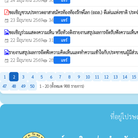
แชร์
event
visibility
ขอเชิญชวนประกวดอาสาสมัครท้องท้องรักษ์โลก (อถล.) ดีเด่นแห่งชาติ ประ
23 มิถุนายน 2569
34
แชร์
event
visibility
ขอเชิญร่วมแสดงความเห็น หรือท้วงติงรายงานสรุปผลการจัดรับฟังความเห็นขอ
22 มิถุนายน 2569
31
แชร์
event
visibility
รายงานสรุปผลการจัดฟังความคิดเห็นและทำความเข้าใจกับประชาชนผู้มีส่วนไ
22 มิถุนายน 2569
28
แชร์
event
visibility
1
2
3
4
5
6
7
8
9
10
11
12
13
14
15
47
48
49
50
1 - 20 (ทั้งหมด 988 รายการ)
ที่อยู่ไปร