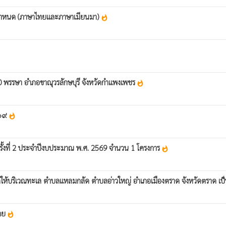
อนกำหนด (ภาษาไทยและภาษาเมียนมา)
whatshot
 พรรษา อำภอขาณุวรลักษบุรี จังหวัดกำแพงเพชร
whatshot
๕๖๙
whatshot
 ครั้งที่ 2 ประจำปีงบประมาณ พ.ศ. 2569 จำนวน 1 โครงการ
whatshot
บริเวณทะเล ตำบลแหลมกลัด ตำบลอ่าวใหญ่ อำเภอเมืองตราด จังหวัดตราด เป็นพื้
ราย
whatshot