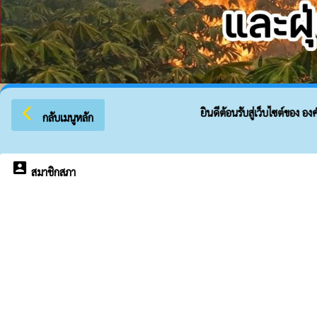
arrow_back_ios
ยินดีต้อนรับสู่เว็บไซต์ของ องค์ก
กลับเมนูหลัก
account_box
สมาชิกสภา