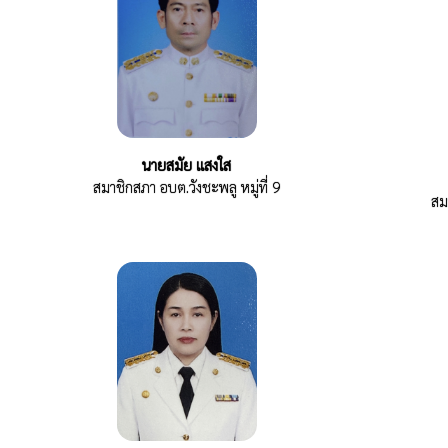
นายสมัย แสงใส
สมาชิกสภา อบต.วังชะพลู หมู่ที่ 9
สม