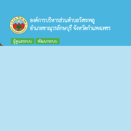
องค์การบริหารส่วนตำบลวังชะพลู
อำเภอขาณุวรลักษบุรี จังหวัดกำแพงเพชร
ผู้ดูแลระบบ
พัฒนาระบบ