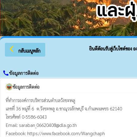
arrow_back_ios
ยินดีต้อนรับสู่เว็บไซต์ของ อง
กลับเมนูหลัก
call
ข้อมูลการติดต่อ
ข้อมูลการติดต่อ
ที่ทำการองค์การบริหารส่วนตำบลวังชะพลู

เลขที่ 36 หมู่ที่ 6  ต.วังชะพลู อ.ขาณุวรลักษบุรี จ.กำแพงเพชร 62140

โทรศัพท์ 0-5586-6043

Email: saraban_06620408@dla.go.th

Facebook: https://www.facebook.com/Wangchaph
