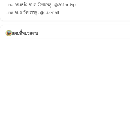
Line กองคลัง_อบต_วังชะพลู : @261nrdyp

แผนที่หน่วยงาน