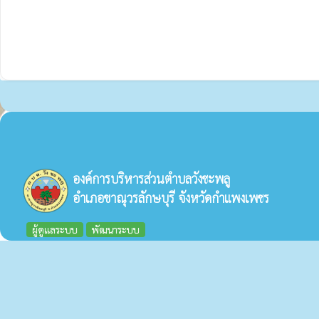
องค์การบริหารส่วนตำบลวังชะพลู
อำเภอขาณุวรลักษบุรี จังหวัดกำแพงเพชร
ผู้ดูแลระบบ
พัฒนาระบบ