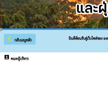
arrow_back_ios
ยินดีต้อนรับสู่เว็บไซต์ของ องค
กลับเมนูหลัก
account_box
คณะผู้บริหาร