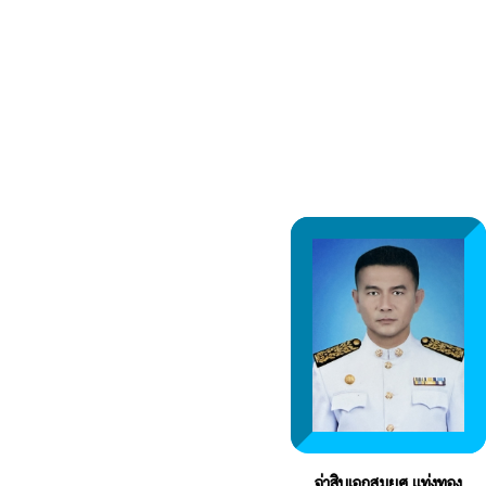
จ่าสิบเอกสมยศ แท่งทอง