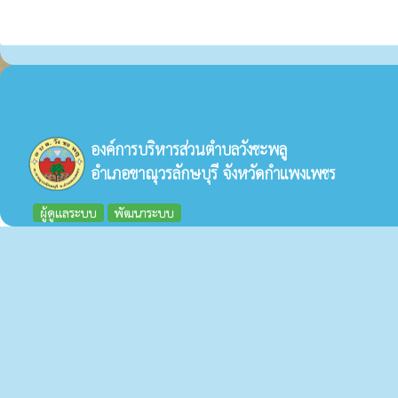
องค์การบริหารส่วนตำบลวังชะพลู
อำเภอขาณุวรลักษบุรี จังหวัดกำแพงเพชร
ผู้ดูแลระบบ
พัฒนาระบบ