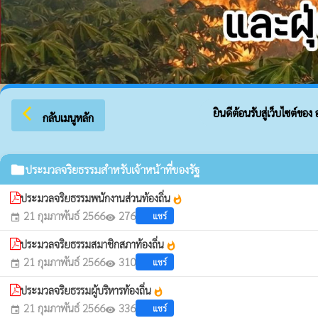
arrow_back_ios
ยินดีต้อนรับสู่เว็บไซต์ของ 
กลับเมนูหลัก
folder
ประมวลจริยธรรมสำหรับเจ้าหน้าที่ของรัฐ
ประมวลจริยธรรมพนักงานส่วนท้องถิ่น
whatshot
21 กุมภาพันธ์ 2566
276
แชร์
event
visibility
ประมวลจริยธรรมสมาชิกสภาท้องถิ่น
whatshot
21 กุมภาพันธ์ 2566
310
แชร์
event
visibility
ประมวลจริยธรรมผู้บริหารท้องถิ่น
whatshot
21 กุมภาพันธ์ 2566
336
แชร์
event
visibility