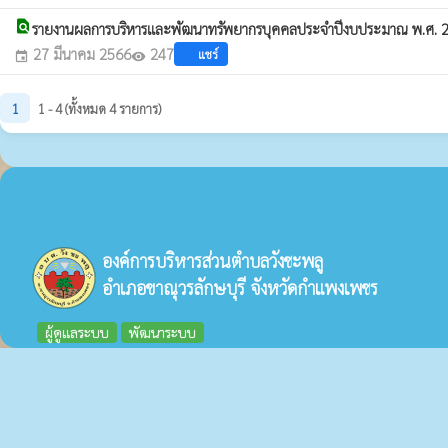
find_in_page
รายงานผลการบริหารและพัฒนาทรัพยากรบุคคลประจำปีงบประมาณ พ.ศ.
27 มีนาคม 2566
247
แชร์
event
visibility
1
1 - 4 (ทั้งหมด 4 รายการ)
องค์การบริหารส่วนตำบลวังชะพลู
อำเภอขาณุวรลักษบุรี จังหวัดกำแพงเพชร
ผู้ดูแลระบบ
พัฒนาระบบ