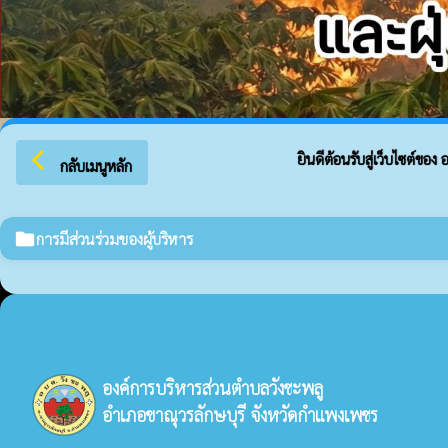
arrow_back_ios
ยินดีต้อนรับสู่เว็บไซต์ของ อ
กลับเมนูหลัก
folder
การมีส่วนร่วมของผู้บริหาร
องค์การบริหารส่วนตำบลวังชะพลู
อำเภอขาณุวรลักษบุรี จังหวัดกำแพงเพชร