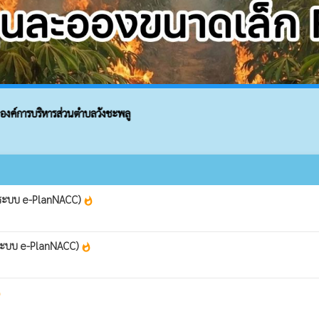
งค์การบริหารส่วนตำบลวังชะพลู
 (ระบบ e-PlanNACC)
whatshot
 (ระบบ e-PlanNACC)
whatshot
ot