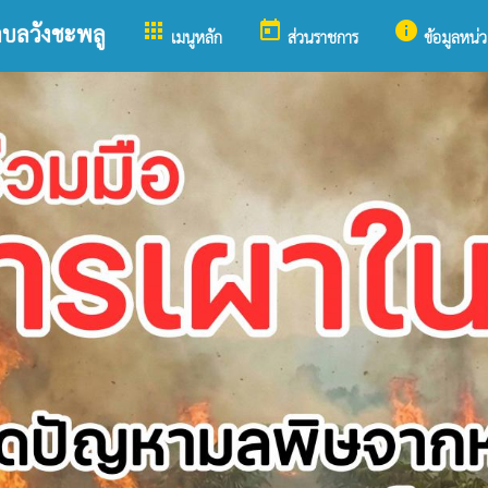
apps
today
info
ำบลวังชะพลู
เมนูหลัก
ส่วนราชการ
ข้อมูลหน่