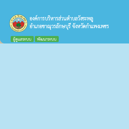
องค์การบริหารส่วนตำบลวังชะพลู
อำเภอขาณุวรลักษบุรี จังหวัดกำแพงเพชร
ผู้ดูแลระบบ
พัฒนาระบบ