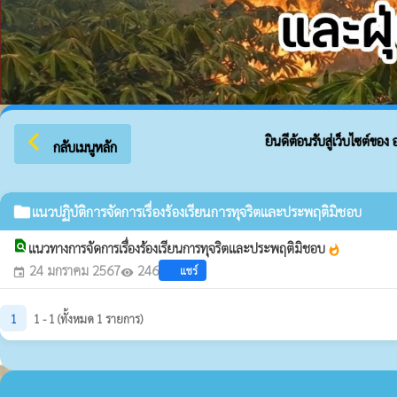
arrow_back_ios
ยินดีต้อนรับสู่เว็บไซต์ของ 
กลับเมนูหลัก
folder
แนวปฏิบัติการจัดการเรื่องร้องเรียนการทุจริตและประพฤติมิชอบ
find_in_page
แนวทางการจัดการเรื่องร้องเรียนการทุจริตและประพฤติมิชอบ
whatshot
24 มกราคม 2567
246
แชร์
event
visibility
1
1 - 1 (ทั้งหมด 1 รายการ)