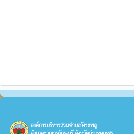
องค์การบริหารส่วนตำบลวังชะพลู
อำเภอขาณุวรลักษบุรี จังหวัดกำแพงเพชร