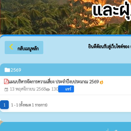
arrow_back_ios
ยินดีต้อนรับสู่เว็บไซต์ของ อ
กลับเมนูหลัก
folder
2569
แผนบริหารจัดการความเสี่ยง ประจำปีงบประมาณ 2569
whatshot
13 พฤศจิกายน 2568
130
แชร์
event
visibility
1
1 - 1 (ทั้งหมด 1 รายการ)