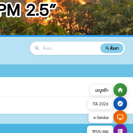
search
ค้นหา
search
home
เมนูหลัก
verified
ITA 2026
desktop_windows
e-Service
view_list
ระบบ egp