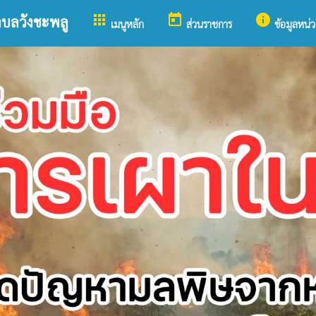
apps
today
info
ำบลวังชะพลู
เมนูหลัก
ส่วนราชการ
ข้อมูลหน่