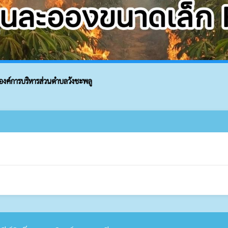
งค์การบริหารส่วนตำบลวังชะพลู