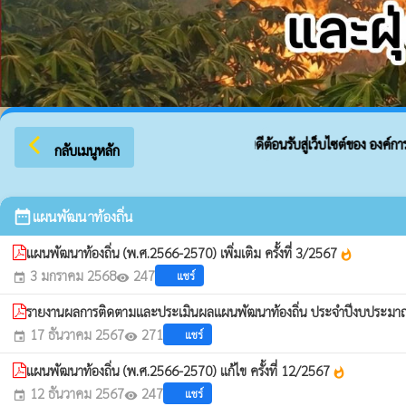
arrow_back_ios
ยินดีต้อนรับสู่เว็บไซต์ของ องค์การบ
กลับเมนูหลัก
date_range
แผนพัฒนาท้องถิ่น
แผนพัฒนาท้องถิ่น (พ.ศ.2566-2570) เพิ่มเติม ครั้งที่ 3/2567
whatshot
3 มกราคม 2568
247
แชร์
event
visibility
รายงานผลการติดตามและประเมินผลแผนพัฒนาท้องถิ่น ประจำปีงบประมา
17 ธันวาคม 2567
271
แชร์
event
visibility
แผนพัฒนาท้องถิ่น (พ.ศ.2566-2570) แก้ไข ครั้งที่ 12/2567
whatshot
12 ธันวาคม 2567
247
แชร์
event
visibility